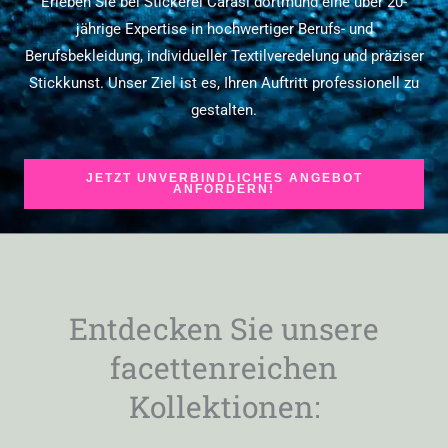
Erleben Sie bei Stickerei Carasi dortmund eine über 20-
jährige Expertise in hochwertiger Berufs- und
Berufsbekleidung, individueller Textilveredelung und präziser
Stickkunst. Unser Ziel ist es, Ihren Auftritt professionell zu
gestalten.
JETZT UNVERBINDLICHES ANGEBOT
ANFORDERN!
Entdecken Sie unsere
facettenreichen
Kollektionen: